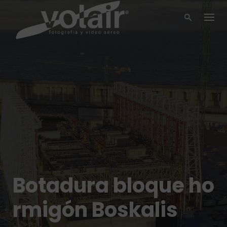
Skip
to
content
Botadura bloque ho
rmigón Boskalis