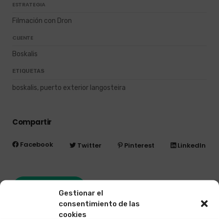
ESTRATEGIA
Filmación con Dron
CLIENTE
Boskalis
ETIQUETAS
boskalis, puerto exterior langosteira
Compartir
Facebook
Twitter
Pinterest
LinkedIn
Ver proyecto
Gestionar el
consentimiento de las
cookies