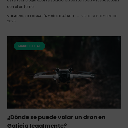
esta tecnología aporta soluciones sostenibles y respetuosas
con el entorno.
VOLAIR®, FOTOGRAFÍA Y VÍDEO AÉREO
—
25 DE SEPTIEMBRE DE
2025
MARCO LEGAL
¿Dónde se puede volar un dron en
Galicia legalmente?