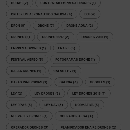
BODAS
(2)
CONTRATAR EMPRESA DRONES
(1)
CRITERIUM AERONAUTICO GALICIA
(4)
DJI
(4)
DRON
(8)
DRONE
(7)
DRONE AGUA
(2)
DRONES
(8)
DRONES 2017
(2)
DRONES 2018
(1)
EMPRESA DRONES
(1)
ENAIRE
(5)
FESTIVAL AEREO
(3)
FOTOGRAFIAS DRONE
(1)
GAFAS DRONES
(1)
GAFAS FPV
(1)
GAFAS INMERSIVAS
(1)
GALICIA
(3)
GOGGLES
(1)
LEY
(2)
LEY DRONES
(3)
LEY DRONES 2018
(1)
LEY RPAS
(3)
LEY UAV
(3)
NORMATIVA
(3)
NUEVA LEY DRONES
(1)
OPERADOR AESA
(4)
OPERADOR DRONES
(3)
PLANIFICADOR ENAIRE DRONES
(2)