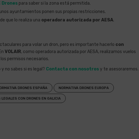
 Drones
para saber si la zona está permitida.
gunos ayuntamientos ponen sus propias restricciones.
 de que lo realiza una
operadora autorizada por AESA
.
ctaculares para volar un dron, pero es importante hacerlo
con
 En
VOLAIR
, como operadora autorizada por AESA, realizamos vuelos
 los permisos necesarios.
y no sabes si es legal?
Contacta con nosotros
y te asesoraremos.
ORMATIVA DRONES ESPAÑA
NORMATIVA DRONES EUROPA
 LEGALES CON DRONES EN GALICIA