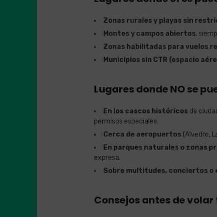
Zonas rurales y playas sin restr
Montes y campos abiertos
, siem
Zonas habilitadas para vuelos r
Municipios sin CTR (espacio aér
Lugares donde NO se pue
En los cascos históricos
de ciuda
permisos especiales.
Cerca de aeropuertos
(Alvedro, L
En parques naturales o zonas p
expresa.
Sobre multitudes, conciertos o
Consejos antes de volar 