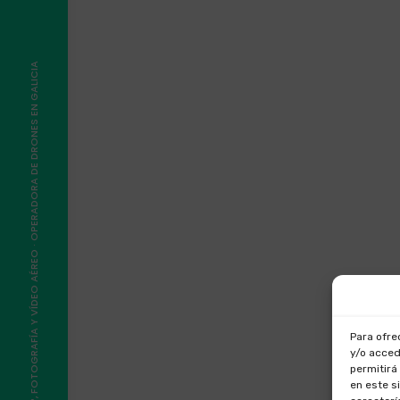
©2026, VOLAIR®, FOTOGRAFÍA Y VÍDEO AÉREO · OPERADORA DE DRONES EN GALICIA
Para ofre
y/o acced
permitirá
en este s