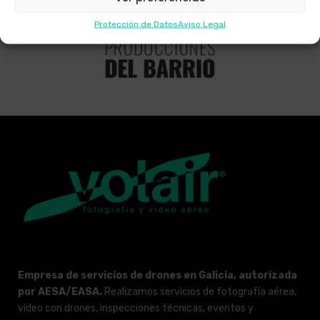
Protección de Datos
Aviso Legal
Empresa de servicios de drones en Galicia, autorizada
por AESA/EASA.
Realizamos servicios de fotografía aérea,
vídeo con drones, inspecciones técnicas, eventos y