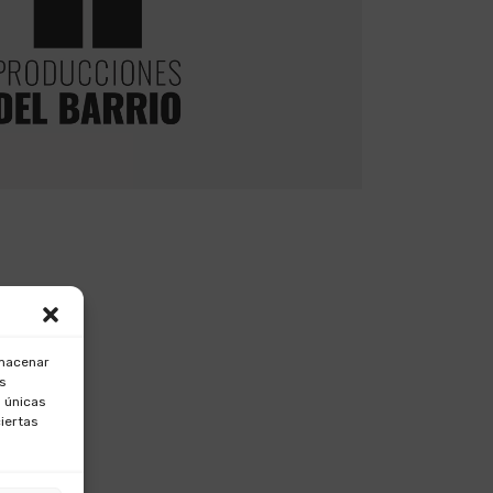
lmacenar
os
 únicas
ciertas