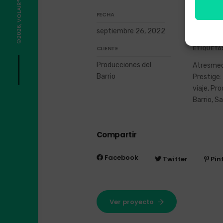
FECHA
ESTRATEGIA
septiembre 26, 2022
Filmación 
CLIENTE
ETIQUETA
Producciones del
Atresmed
Barrio
Prestige:
viaje, Pr
Barrio, S
Compartir
Facebook
Twitter
Pin
Ver proyecto