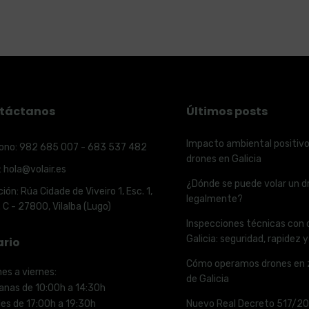
táctanos
Últimos posts
Impacto ambiental positivo
ono:
982 685 007 - 683 537 482
drones en Galicia
:
hola@volair.es
¿Dónde se puede volar un dr
ción:
Rúa Cidade de Viveiro 1, Esc. 1,
legalmente?
. C - 27800, Vilalba (Lugo)
Inspecciones técnicas con 
Galicia: seguridad, rapidez 
ario
Cómo operamos drones en 
nes a viernes:
de Galicia
anas de 10:00h a 14:30h
des de 17:00h a 19:30h
Nuevo Real Decreto 517/2