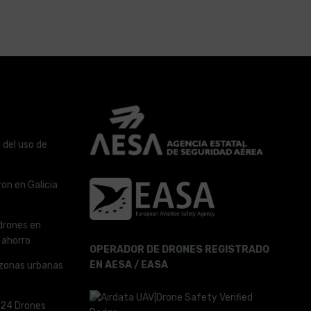
 del uso de
on en Galicia
drones en
y ahorro
OPERADOR DE DRONES REGISTRADO
EN AESA / EASA
zonas urbanas
024 Drones