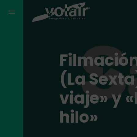
Skip
to
content
Filmació
(La Sexta)
viaje» y «
hilo»