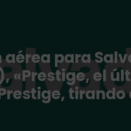
n aérea para Sal
, «Prestige, el ú
Prestige, tirando 