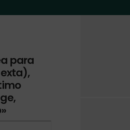
ea para
exta),
ltimo
ige,
o»