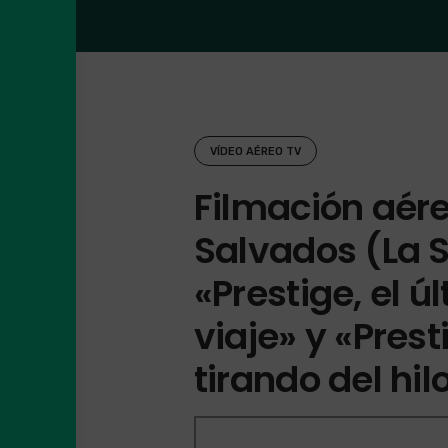
VÍDEO AÉREO TV
Filmación aér
Salvados (La S
«Prestige, el ú
viaje» y «Prest
tirando del hil