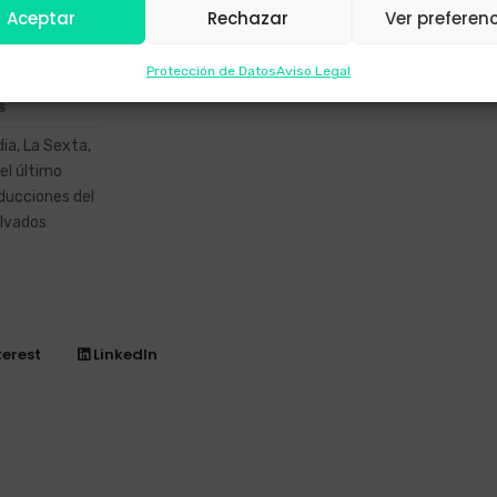
Aceptar
Rechazar
Ver preferen
con dron
Protección de Datos
Aviso Legal
S
ia, La Sexta,
 el último
oducciones del
alvados
terest
LinkedIn