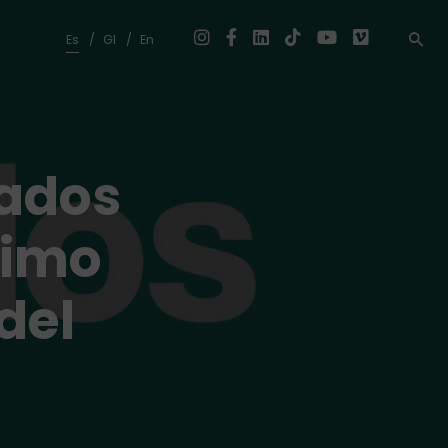
Es
Gl
En
vados
ltimo
del