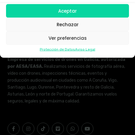
Aceptar
Rechazar
Ver preferencias
Protección de Datos
Aviso Legal
Empresa de servicios de drones en Galicia, autorizada
por AESA/EASA.
Realizamos servicios de fotografía aérea,
vídeo con drones, inspecciones técnicas, eventos y
producción audiovisual en ciudades como A Coruña, Vigo,
Santiago, Lugo, Ourense, Pontevedra y resto de Galicia,
Asturias, León y norte de Portugal. Garantizamos vuelos
seguros, legales y de máxima calidad.