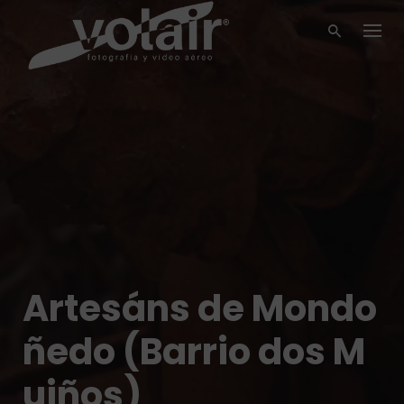
Skip
to
content
Artesáns de Mondo
ñedo (Barrio dos M
uiños)