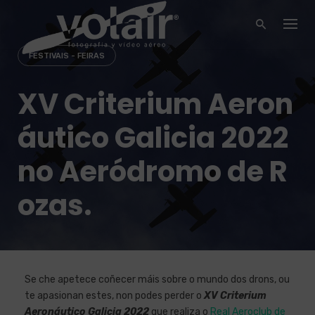
Skip
to
content
FESTIVAIS - FEIRAS
XV Criterium Aeron
áutico Galicia 2022
no Aeródromo de R
ozas.
Se che apetece coñecer máis sobre o mundo dos drons, ou
te apasionan estes, non podes perder o
XV Criterium
Aeronáutico Galicia 2022
que realiza o
Real Aeroclub de