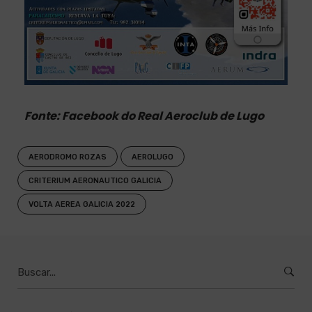
Fonte: Facebook do Real Aeroclub de Lugo
AERODROMO ROZAS
AEROLUGO
CRITERIUM AERONAUTICO GALICIA
VOLTA AEREA GALICIA 2022
Buscar
por
: