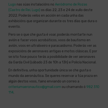
Lugo
nas súas instalacións no
Aeródromo de Rozas
(Castro de Rei, Lugo)
os días 22, 23 e 24 de xullo deste
2022. Poderás velos en acción en cada unha das
exhibicións que organizan durante os tres días que dura o
evento.
Pero se o que che gusta é voar, poderás montarte nun
avión e facer voos acrobáticos, voos de bautismo en
avión, voos en ultralixeiro e paracaidismo. Poderás ver as
exposicións de aeronaves antigas e motos clásicas. E por
se isto fose pouco terás a posibilidade de ver aeronaves
da Garda Civil (sábado 23 de 10h a 13h) e Policía Nacional.
En definitiva, unha oportunidade única se che gusta o
mundo da aeronáutica. Se queres reservar a túa praza en
algún destos voos, faino enviando un correo a
criteriumaeronautico@gmail.com
ou chamando ó
982 310
114
.