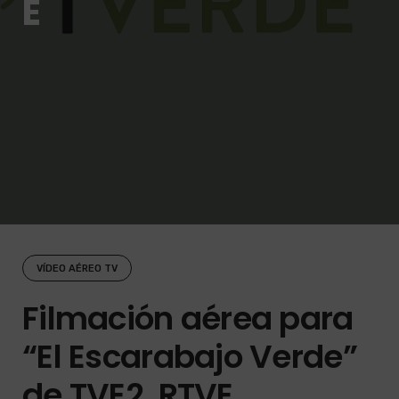
E
VÍDEO AÉREO TV
Filmación aérea para
“El Escarabajo Verde”
de TVE2, RTVE