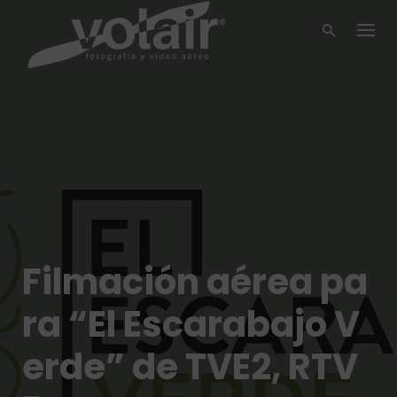
Skip
to
content
Filmación aérea pa
ra “El Escarabajo V
erde” de TVE2, RTV