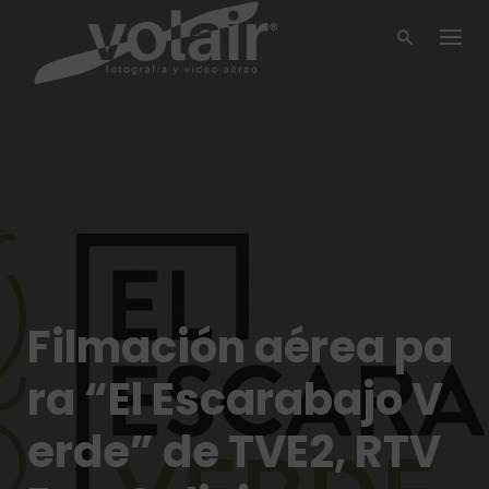
Skip
to
content
Filmación aérea pa
ra “El Escarabajo V
erde” de TVE2, RTV