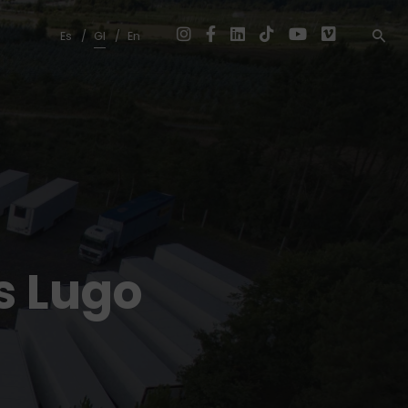
Es
Gl
En
s Lugo