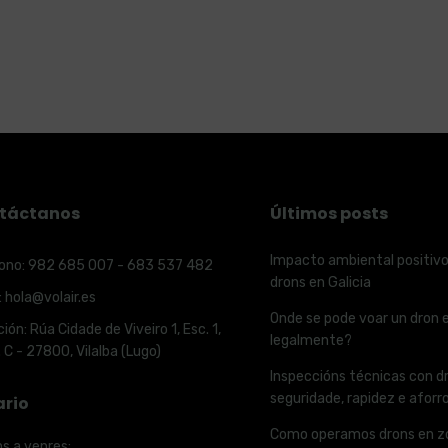
táctanos
Últimos posts
Impacto ambiental positivo
ono:
982 685 007 - 683 537 482
drons en Galicia
:
hola@volair.es
Onde se pode voar un dron e
ción:
Rúa Cidade de Viveiro 1, Esc. 1,
legalmente?
. C - 27800, Vilalba (Lugo)
Inspeccións técnicas con dr
seguridade, rapidez e aforr
ario
Como operamos drons en z
ns a venres: