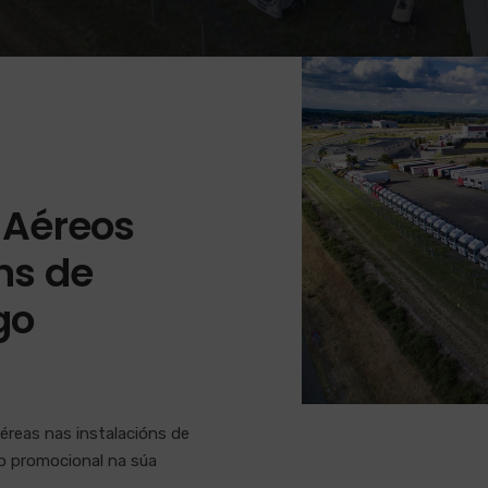
 Aéreos
ns de
go
éreas nas instalacións de
so promocional na súa