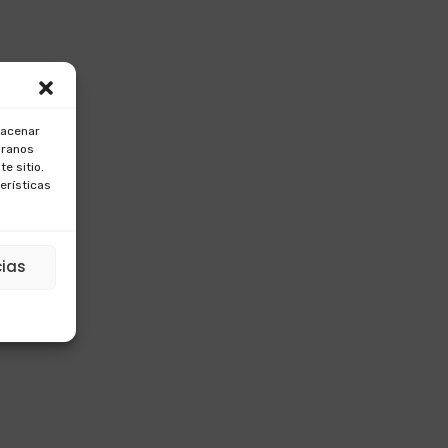
macenar
iranos
e sitio.
erísticas
cias