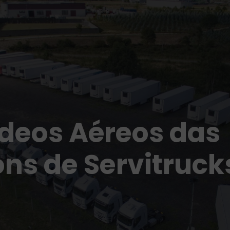
ídeos Aéreos das
óns de Servitruck