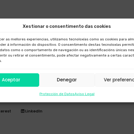
Xestionar o consentimento das cookies
,
ron
cer as mellores experiencias, utilizamos tecnoloxías como as cookies para al
der á información do dispositivo. O consentimento destas tecnoloxías permit
S
datos como o comportamento de navegación ou as identificacións únicas nest
a, foto con
ntir ou retirar el consentimento, pode afectar negativamente a certas caract
s.
tografía
tografía con
Aceptar
Denegar
Ver preferen
Protección de Datos
Aviso Legal
terest
LinkedIn