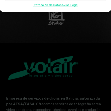
Protección de Datos
Aviso Legal
Empresa de servizos de drons en Galicia, autorizada
por AESA/EASA.
Ofrecemos servizos de fotografía aérea,
vídeo con drons, inspeccións técnicas, eventos e produción