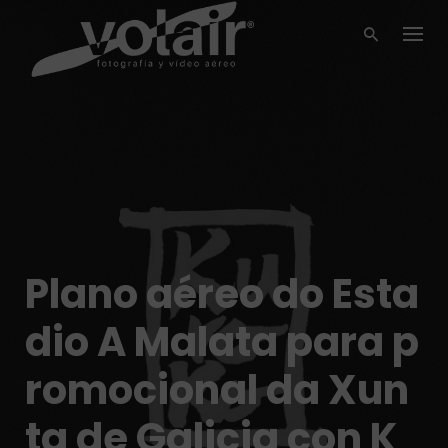
Skip
to
content
Plano aéreo do Esta
dio A Malata para p
romocional da Xun
ta de Galicia con K