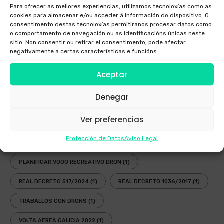
Para ofrecer as mellores experiencias, utilizamos tecnoloxías como as
INSPECCIÓNS TÉCNICAS CON DRONS GALICIA
(1)
LEI
(2)
cookies para almacenar e/ou acceder á información do dispositivo. O
consentimento destas tecnoloxías permitiranos procesar datos como
LEI DRONS
(2)
LEI DRONS 2018
(1)
o comportamento de navegación ou as identificacións únicas neste
sitio. Non consentir ou retirar el consentimento, pode afectar
NORMATIVA DRONS ESPAÑA
(1)
negativamente a certas características e funcións.
NORMATIVA DRONS EUROPA
(1)
Aceptar
NORMATIVA DRONS GALICIA
(1)
NOVA LEY DRONS
(2)
Denegar
ONDE VOAR DRONS EN GALICIA
(1)
Ver preferencias
OPERADORES DRONS
(1)
PLANIFICADOR ENAIRE DRONS
(1)
Protección de Datos
Aviso Legal
PLANIFICADOR VOOS DRONS
(1)
PLANIFICAR VOOO RECREATIVO DRON
(1)
REAL DECRETO 517/2024
(1)
REAL DECRETO 1036/2017
(1)
TRABALLOS CON DRONS
(1)
VOLTA AEREA GALICIA 2022
(1)