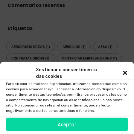
Comentarios recentes
Etiquetas
AERODROMO ROZAS
(1)
AEROLUGO
(1)
AESA
(1)
CONTRATAR DRONS
(1)
CONTRATAR EMPRESA DRONS
(1)
Xestionar o consentimento
CRITERIUM AERONAUTICO GALICIA
(1)
DRON
(1)
das cookies
DRONE
(1)
DRONS GALICIA
(1)
Para ofrecer as mellores experiencias, utilizamos tecnoloxías como as
cookies para almacenar e/ou acceder á información do dispositivo. O
DRONS IMPACTO AMBIENTAL
(1)
consentimento destas tecnoloxías permitiranos procesar datos como
o comportamento de navegación ou as identificacións únicas neste
sitio. Non consentir ou retirar el consentimento, pode afectar
DRONS IMPACTO AMBIENTAL POSTITIVO
(1)
negativamente a certas características e funcións.
DRONS PARA MANTEMENTO GALICIA
(1)
Aceptar
DRONS URBANOS GALICIA
(1)
EASA
(1)