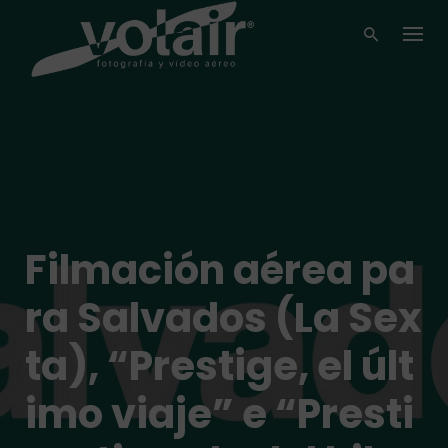
Skip
to
content
Filmación aérea pa
ra Salvados (La Sex
ta), “Prestige, el últ
imo viaje” e “Presti