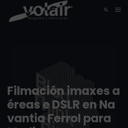
Skip
to
content
Filmación imaxes a
éreas e DSLR en Na
vantia Ferrol para