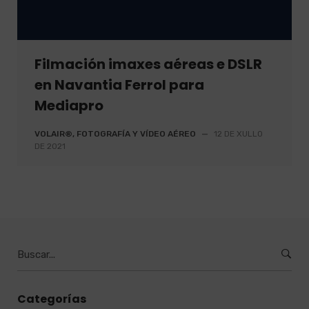
Filmación imaxes aéreas e DSLR
en Navantia Ferrol para
Mediapro
VOLAIR®, FOTOGRAFÍA Y VÍDEO AÉREO
—
12 DE XULLO
DE 2021
Buscar
por
:
Categorías