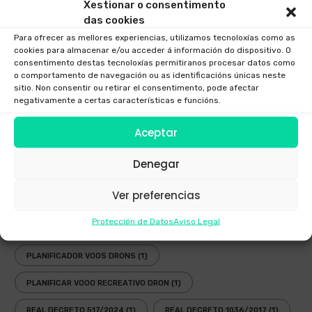
Xestionar o consentimento
EMPRESA DE DRONS EN GALICIA
(1)
EMPRESA DRONS
(1)
das cookies
Para ofrecer as mellores experiencias, utilizamos tecnoloxías como as
EMPRESA DRONS GALICIA
(1)
ENAIRE
(1)
GALICIA
(1)
cookies para almacenar e/ou acceder á información do dispositivo. O
consentimento destas tecnoloxías permitiranos procesar datos como
INSPECCIÓNS TÉCNICAS CON DRONS GALICIA
(1)
LEI
(2)
o comportamento de navegación ou as identificacións únicas neste
sitio. Non consentir ou retirar el consentimento, pode afectar
LEI DRONS
(2)
LEI DRONS 2018
(1)
negativamente a certas características e funcións.
NORMATIVA DRONS ESPAÑA
(1)
Aceptar
NORMATIVA DRONS EUROPA
(1)
Denegar
NORMATIVA DRONS GALICIA
(1)
NOVA LEY DRONS
(2)
Ver preferencias
ONDE VOAR DRONS EN GALICIA
(1)
Protección de Datos
Aviso Legal
OPERADORES DRONS
(1)
PLANIFICADOR ENAIRE DRONS
(1)
PLANIFICADOR VOOS DRONS
(1)
PLANIFICAR VOOO RECREATIVO DRON
(1)
REAL DECRETO 517/2024
(1)
REAL DECRETO 1036/2017
(1)