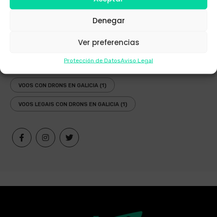
PLANIFICAR VOOO RECREATIVO DRON
(1)
Denegar
REAL DECRETO 517/2024
(1)
REAL DECRETO 1036/2017
(1)
Ver preferencias
TRABALLOS CON DRONS
(1)
Protección de Datos
Aviso Legal
VOLTA AEREA GALICIA 2022
(1)
VOOS CON DRONS EN GALICIA
(1)
VOOS LEGAIS CON DRONS EN GALICIA
(1)