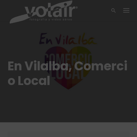
Skip
to
content
En Vilalba, Comerci
o Local