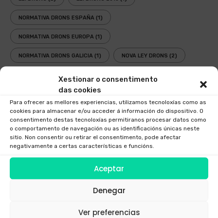
NORMATIVA DRONS ESPAÑA
(1)
NORMATIVA DRONS EUROPA
(1)
NORMATIVA DRONS GALICIA
(1)
NOVA LEY DRONS
(2)
ONDE VOAR DRONS EN GALICIA
(1)
Xestionar o consentimento
das cookies
OPERADORES DRONS
(1)
PLANIFICADOR ENAIRE DRONS
(1)
Para ofrecer as mellores experiencias, utilizamos tecnoloxías como as
cookies para almacenar e/ou acceder á información do dispositivo. O
PLANIFICADOR VOOS DRONS
(1)
consentimento destas tecnoloxías permitiranos procesar datos como
o comportamento de navegación ou as identificacións únicas neste
PLANIFICAR VOOO RECREATIVO DRON
(1)
sitio. Non consentir ou retirar el consentimento, pode afectar
negativamente a certas características e funcións.
REAL DECRETO 517/2024
(1)
REAL DECRETO 1036/2017
(1)
Aceptar
TRABALLOS CON DRONS
(1)
Denegar
VOLTA AEREA GALICIA 2022
(1)
VOOS CON DRONS EN GALICIA
(1)
Ver preferencias