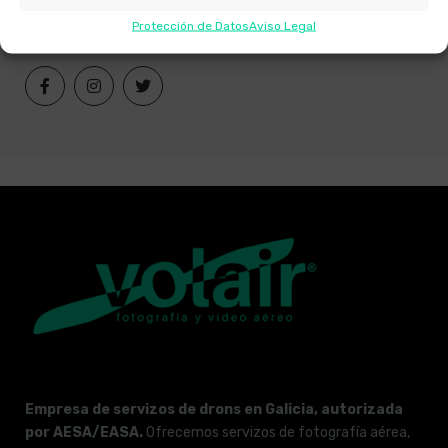
VOOS LEGAIS CON DRONS EN GALICIA
(1)
Protección de Datos
Aviso Legal
Empresa de servizos de drons en Galicia, autorizada
por AESA/EASA.
Ofrecemos servizos de fotografía aérea,