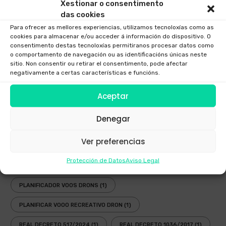
Xestionar o consentimento
EMPRESA DE DRONS EN GALICIA
(1)
EMPRESA DRONS
(1)
das cookies
Para ofrecer as mellores experiencias, utilizamos tecnoloxías como as
EMPRESA DRONS GALICIA
(1)
ENAIRE
(1)
GALICIA
(1)
cookies para almacenar e/ou acceder á información do dispositivo. O
consentimento destas tecnoloxías permitiranos procesar datos como
INSPECCIÓNS TÉCNICAS CON DRONS GALICIA
(1)
LEI
(2)
o comportamento de navegación ou as identificacións únicas neste
sitio. Non consentir ou retirar el consentimento, pode afectar
LEI DRONS
(2)
LEI DRONS 2018
(1)
negativamente a certas características e funcións.
NORMATIVA DRONS ESPAÑA
(1)
Aceptar
NORMATIVA DRONS EUROPA
(1)
Denegar
NORMATIVA DRONS GALICIA
(1)
NOVA LEY DRONS
(2)
Ver preferencias
ONDE VOAR DRONS EN GALICIA
(1)
Protección de Datos
Aviso Legal
OPERADORES DRONS
(1)
PLANIFICADOR ENAIRE DRONS
(1)
PLANIFICADOR VOOS DRONS
(1)
PLANIFICAR VOOO RECREATIVO DRON
(1)
REAL DECRETO 517/2024
(1)
REAL DECRETO 1036/2017
(1)