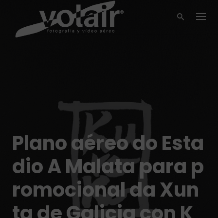
Skip
to
content
Plano aéreo do Esta
dio A Malata para p
romocional da Xun
ta de Galicia con K