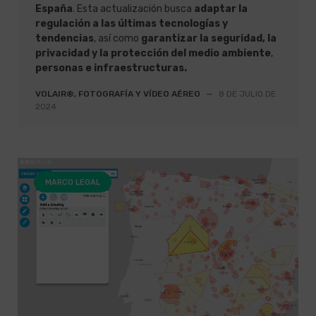
España
. Esta actualización busca
adaptar la
regulación a las últimas tecnologías y
tendencias
, así como
garantizar la seguridad, la
privacidad y la protección del medio ambiente
,
personas e infraestructuras.
VOLAIR®, FOTOGRAFÍA Y VÍDEO AÉREO
—
8 DE JULIO DE
2024
MARCO LEGAL