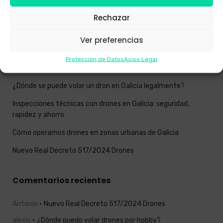
Novedades Sector
Rechazar
Ver preferencias
Entradas recientes
Protección de Datos
Aviso Legal
Impacto ambiental positivo del uso de drones en Galicia
¿Dónde se puede volar un dron en Galicia legalmente?
Inspecciones técnicas con drones en Galicia: seguridad,
rapidez y ahorro
Cómo operamos drones en zonas urbanas de Galicia
Nuevo Real Decreto 517/2024 Drones
Comentarios recientes
Antonio
Nuevo Real Decreto 517/2024 Drones
alexis
¿Dónde puedo volar drones por hobby?