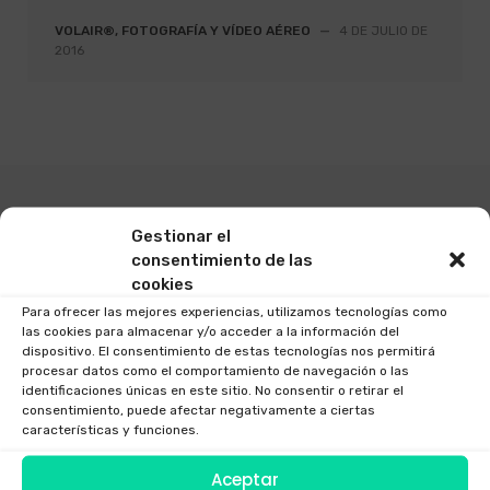
VOLAIR®, FOTOGRAFÍA Y VÍDEO AÉREO
—
4 DE JULIO DE
2016
Burcar
Gestionar el
por:
consentimiento de las
cookies
Categorías
Para ofrecer las mejores experiencias, utilizamos tecnologías como
las cookies para almacenar y/o acceder a la información del
Corporativo
dispositivo. El consentimiento de estas tecnologías nos permitirá
procesar datos como el comportamiento de navegación o las
Festivales – Ferias
identificaciones únicas en este sitio. No consentir o retirar el
consentimiento, puede afectar negativamente a ciertas
Marco Legal
características y funciones.
Noticias
Aceptar
Noticias del Sector