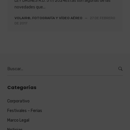
LEY DRONES R.D. 517/2024Estas son algunas de las
novedades que...
VOLAIR®, FOTOGRAFÍA Y VÍDEO AÉREO
—
27 DE FEBRERO
DE 2017
Burcar
por:
Categorías
Corporativo
Festivales – Ferias
Marco Legal
Noticias