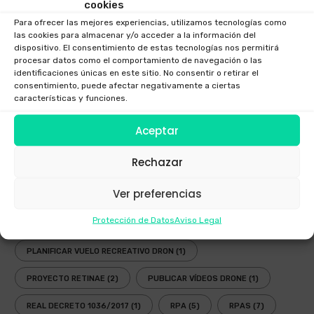
cookies
FESTIVAL AEREO
(3)
FOTOGRAFIAS DRONE
(1)
Para ofrecer las mejores experiencias, utilizamos tecnologías como
GAFAS DRONES
(1)
GAFAS FPV
(1)
las cookies para almacenar y/o acceder a la información del
dispositivo. El consentimiento de estas tecnologías nos permitirá
procesar datos como el comportamiento de navegación o las
GAFAS INMERSIVAS
(1)
GALICIA
(3)
GOGGLES
(1)
identificaciones únicas en este sitio. No consentir o retirar el
consentimiento, puede afectar negativamente a ciertas
LEY
(2)
LEY DRONES
(3)
LEY DRONES 2018
(1)
características y funciones.
LEY RPAS
(3)
LEY UAV
(3)
NORMATIVA
(3)
Aceptar
NUEVA LEY DRONES
(1)
OPERADOR AESA
(4)
Rechazar
OPERADOR DRONES
(3)
PLANIFICADOR ENAIRE DRONES
(2)
Ver preferencias
PLANIFICADOR OPERACIONES DRONES
(1)
Protección de Datos
Aviso Legal
PLANIFICADOR VUELOS DRONES
(2)
PLANIFICAR VUELO RECREATIVO DRON
(1)
PROYECTO RETINAE
(2)
PUBLICAR VÍDEOS DRONE
(1)
REAL DECRETO 1036/2017
(1)
RPA
(5)
RPAS
(7)