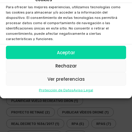
Para ofrecer las mejores experiencias, utilizamos tecnologías como
GAFAS DRONES
(1)
GAFAS FPV
(1)
las cookies para almacenar y/o acceder a la información del
dispositivo. El consentimiento de estas tecnologías nos permitirá
GAFAS INMERSIVAS
(1)
GALICIA
(3)
GOGGLES
(1)
procesar datos como el comportamiento de navegación o las
identificaciones únicas en este sitio. No consentir o retirar el
LEY
(2)
LEY DRONES
(3)
LEY DRONES 2018
(1)
consentimiento, puede afectar negativamente a ciertas
características y funciones.
LEY RPAS
(3)
LEY UAV
(3)
NORMATIVA
(3)
Aceptar
NUEVA LEY DRONES
(1)
OPERADOR AESA
(4)
Rechazar
OPERADOR DRONES
(3)
PLANIFICADOR ENAIRE DRONES
(2)
Ver preferencias
PLANIFICADOR OPERACIONES DRONES
(1)
PLANIFICADOR VUELOS DRONES
(2)
Protección de Datos
Aviso Legal
PLANIFICAR VUELO RECREATIVO DRON
(1)
PROYECTO RETINAE
(2)
PUBLICAR VÍDEOS DRONE
(1)
REAL DECRETO 1036/2017
(1)
RPA
(5)
RPAS
(7)