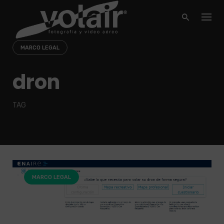
Skip
to
content
MARCO LEGAL
dron
TAG
MARCO LEGAL