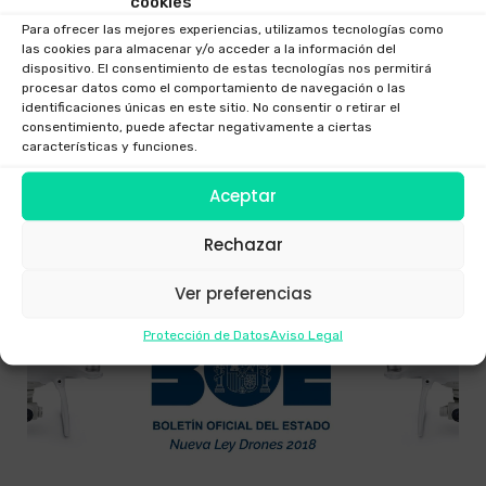
cookies
juguetes
. Como hablamos en el post anterior están
Para ofrecer las mejores experiencias, utilizamos tecnologías como
sujetos a una serie de normas, que hay que cumplir
las cookies para almacenar y/o acceder a la información del
tanto si eres operador como si solo lo usas por hobby.
dispositivo. El consentimiento de estas tecnologías nos permitirá
En otro post hablaremos de estas diferencias,
procesar datos como el comportamiento de navegación o las
identificaciones únicas en este sitio. No consentir o retirar el
pilotarlo por hobby o con uso comercial.
consentimiento, puede afectar negativamente a ciertas
características y funciones.
VOLAIR®, FOTOGRAFÍA Y VÍDEO AÉREO
—
18 DE ABRIL DE
2016
Aceptar
Rechazar
Ver preferencias
MARCO LEGAL
Protección de Datos
Aviso Legal