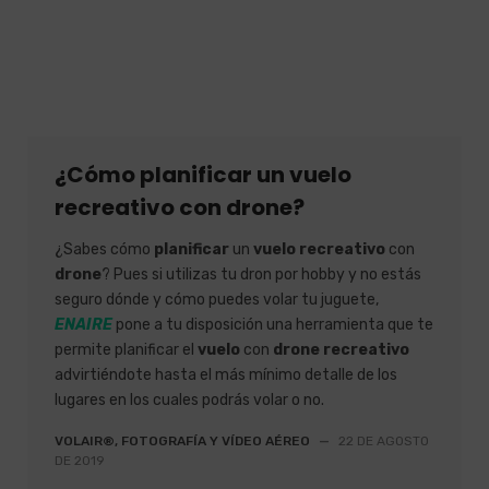
¿Cómo planificar un vuelo
recreativo con drone?
¿Sabes cómo
planificar
un
vuelo recreativo
con
drone
? Pues si utilizas tu dron por hobby y no estás
seguro dónde y cómo puedes volar tu juguete,
ENAIRE
pone a tu disposición una herramienta que te
permite planificar el
vuelo
con
drone recreativo
advirtiéndote hasta el más mínimo detalle de los
lugares en los cuales podrás volar o no.
VOLAIR®, FOTOGRAFÍA Y VÍDEO AÉREO
—
22 DE AGOSTO
DE 2019