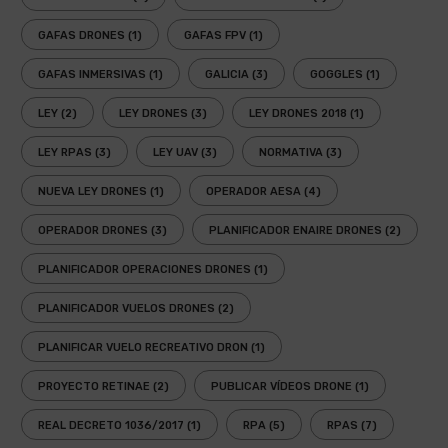
GAFAS DRONES
(1)
GAFAS FPV
(1)
GAFAS INMERSIVAS
(1)
GALICIA
(3)
GOGGLES
(1)
LEY
(2)
LEY DRONES
(3)
LEY DRONES 2018
(1)
LEY RPAS
(3)
LEY UAV
(3)
NORMATIVA
(3)
NUEVA LEY DRONES
(1)
OPERADOR AESA
(4)
OPERADOR DRONES
(3)
PLANIFICADOR ENAIRE DRONES
(2)
PLANIFICADOR OPERACIONES DRONES
(1)
PLANIFICADOR VUELOS DRONES
(2)
PLANIFICAR VUELO RECREATIVO DRON
(1)
PROYECTO RETINAE
(2)
PUBLICAR VÍDEOS DRONE
(1)
REAL DECRETO 1036/2017
(1)
RPA
(5)
RPAS
(7)