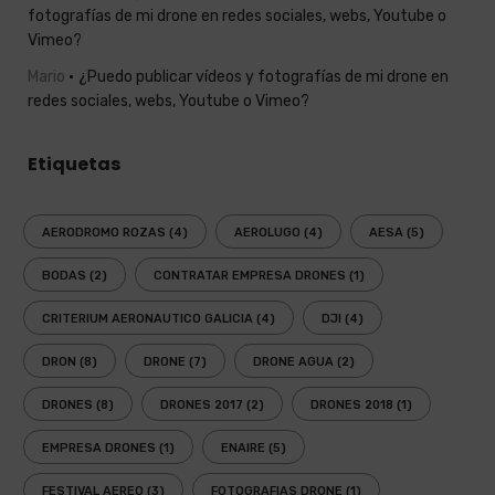
fotografías de mi drone en redes sociales, webs, Youtube o
Vimeo?
Mario
¿Puedo publicar vídeos y fotografías de mi drone en
redes sociales, webs, Youtube o Vimeo?
Etiquetas
AERODROMO ROZAS
(4)
AEROLUGO
(4)
AESA
(5)
BODAS
(2)
CONTRATAR EMPRESA DRONES
(1)
CRITERIUM AERONAUTICO GALICIA
(4)
DJI
(4)
DRON
(8)
DRONE
(7)
DRONE AGUA
(2)
DRONES
(8)
DRONES 2017
(2)
DRONES 2018
(1)
EMPRESA DRONES
(1)
ENAIRE
(5)
FESTIVAL AEREO
(3)
FOTOGRAFIAS DRONE
(1)