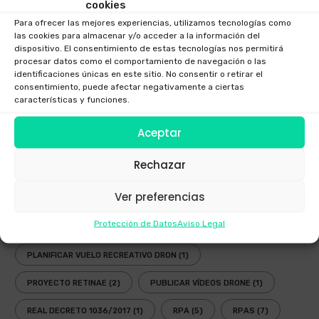
cookies
FESTIVAL AEREO
(3)
FOTOGRAFIAS DRONE
(1)
Para ofrecer las mejores experiencias, utilizamos tecnologías como
GAFAS DRONES
(1)
GAFAS FPV
(1)
las cookies para almacenar y/o acceder a la información del
dispositivo. El consentimiento de estas tecnologías nos permitirá
procesar datos como el comportamiento de navegación o las
GAFAS INMERSIVAS
(1)
GALICIA
(3)
GOGGLES
(1)
identificaciones únicas en este sitio. No consentir o retirar el
consentimiento, puede afectar negativamente a ciertas
LEY
(2)
LEY DRONES
(3)
LEY DRONES 2018
(1)
características y funciones.
LEY RPAS
(3)
LEY UAV
(3)
NORMATIVA
(3)
Aceptar
NUEVA LEY DRONES
(1)
OPERADOR AESA
(4)
Rechazar
OPERADOR DRONES
(3)
PLANIFICADOR ENAIRE DRONES
(2)
Ver preferencias
PLANIFICADOR OPERACIONES DRONES
(1)
Protección de Datos
Aviso Legal
PLANIFICADOR VUELOS DRONES
(2)
PLANIFICAR VUELO RECREATIVO DRON
(1)
PROYECTO RETINAE
(2)
PUBLICAR VÍDEOS DRONE
(1)
REAL DECRETO 1036/2017
(1)
RPA
(5)
RPAS
(7)