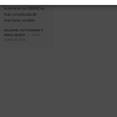
enfrenta a un problema,
la señal en los 28GHZ es
más complicada de
mantener estable.
VOLAIR®, FOTOGRAFÍA Y
VÍDEO AÉREO
—
18 DE
JUNIO DE 2016