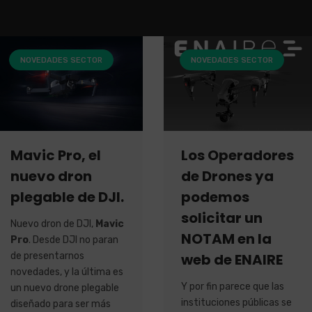
NOVEDADES SECTOR
NOVEDADES SECTOR
Mavic Pro, el
Los Operadores
nuevo dron
de Drones ya
plegable de DJI.
podemos
solicitar un
Nuevo dron de DJI,
Mavic
NOTAM en la
Pro
. Desde DJI no paran
de presentarnos
web de ENAIRE
novedades, y la última es
Y por fin parece que las
un nuevo drone plegable
instituciones públicas se
diseñado para ser más