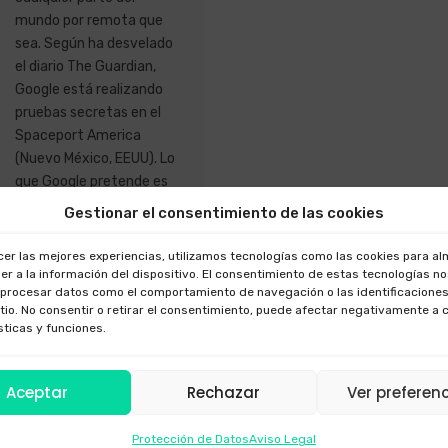
mundo por remota que
sea. Según ha desvelado
el diario The Guardian,
Google está realizando
pruebas secretas en el
Spaceport America
(Nuevo México, EEUU). Lo
que Google pretende es
multiplicar por 40 la
Gestionar el consentimiento de las cookies
velocidad de transmisión
de datos del actual LTE
cer las mejores experiencias, utilizamos tecnologías como las cookies para a
(4G) a través de ondas
er a la información del dispositivo. El consentimiento de estas tecnologías n
 procesar datos como el comportamiento de navegación o las identificaciones
milimétricas, lo que
itio. No consentir o retirar el consentimiento, puede afectar negativamente a 
denominan “5G”. De esta
sticas y funciones.
manera, se podría
acceder a un nuevo
espectro ya que el actual
Aceptar
Rechazar
Ver preferen
está saturado. Sin
embargo Google se
Protección de Datos
Aviso Legal