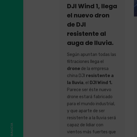
DJI Wind 1, llega
el nuevo dron
de DJI
resistente al
auga de lluvia.
Según apuntan todas las
filtraciones llega el
drone
de la empresa
china DJI
resistente a
la lluvia
, el
DJI Wind 1.
Parece ser éste nuevo
drone estará fabricado
para el mundo industrial,
y que aparte de ser
resistente a la lluvia será
capaz de lidiar con
vientos más fuertes que