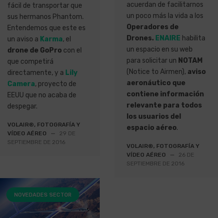
acuerdan de facilitarnos
fácil de transportar que
un poco más la vida a los
sus hermanos Phantom.
Operadores de
Entendemos que este es
Drones.
ENAIRE
habilita
un aviso a
Karma
, el
un espacio en su web
drone de GoPro
con el
para solicitar un
NOTAM
que competirá
(Notice to Airmen),
aviso
directamente, y a
Lily
aeronáutico que
Camera
, proyecto de
contiene información
EEUU que no acaba de
relevante para todos
despegar.
los usuarios del
VOLAIR®, FOTOGRAFÍA Y
espacio aéreo
.
VÍDEO AÉREO
—
29 DE
SEPTIEMBRE DE 2016
VOLAIR®, FOTOGRAFÍA Y
VÍDEO AÉREO
—
26 DE
SEPTIEMBRE DE 2016
NOVEDADES SECTOR