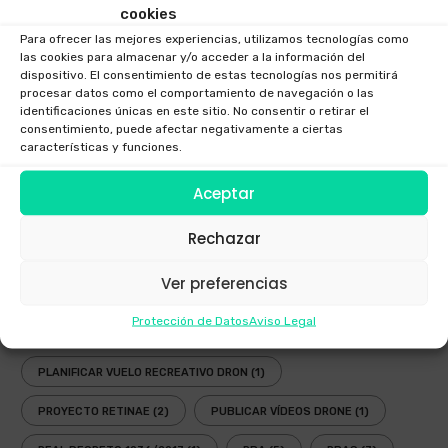
cookies
FESTIVAL AEREO
(3)
FOTOGRAFIAS DRONE
(1)
Para ofrecer las mejores experiencias, utilizamos tecnologías como
las cookies para almacenar y/o acceder a la información del
GAFAS DRONES
(1)
GAFAS FPV
(1)
dispositivo. El consentimiento de estas tecnologías nos permitirá
procesar datos como el comportamiento de navegación o las
GAFAS INMERSIVAS
(1)
GALICIA
(3)
GOGGLES
(1)
identificaciones únicas en este sitio. No consentir o retirar el
consentimiento, puede afectar negativamente a ciertas
LEY
(2)
LEY DRONES
(3)
LEY DRONES 2018
(1)
características y funciones.
LEY RPAS
(3)
LEY UAV
(3)
NORMATIVA
(3)
Aceptar
NUEVA LEY DRONES
(1)
OPERADOR AESA
(4)
Rechazar
OPERADOR DRONES
(3)
PLANIFICADOR ENAIRE DRONES
(2)
Ver preferencias
PLANIFICADOR OPERACIONES DRONES
(1)
Protección de Datos
Aviso Legal
PLANIFICADOR VUELOS DRONES
(2)
PLANIFICAR VUELO RECREATIVO DRON
(1)
PROYECTO RETINAE
(2)
PUBLICAR VÍDEOS DRONE
(1)