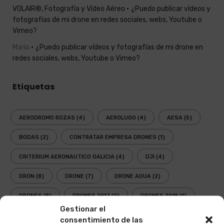
VOLAIR®, Fotografía y Vídeo Aéreo
¿Puedo publicar vídeos y
fotografías de mi drone en redes sociales, webs, Youtube o
Vimeo?
Mario
¿Puedo publicar vídeos y fotografías de mi drone en
redes sociales, webs, Youtube o Vimeo?
Etiquetas
AERODROMO ROZAS
(4)
AEROLUGO
(4)
AESA
(5)
BODAS
(2)
CONTRATAR EMPRESA DRONES
(1)
CRITERIUM AERONAUTICO GALICIA
(4)
DJI
(4)
DRON
(8)
DRONE
(7)
DRONE AGUA
(2)
DRONES
(8)
DRONES 2017
(2)
DRONES 2018
(1)
Gestionar el
EMPRESA DRONES
(1)
ENAIRE
(5)
consentimiento de las