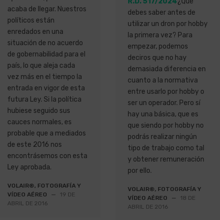
R.D. 517/2024
¿Qué
acaba de llegar. Nuestros
debes saber antes de
políticos están
utilizar un dron por hobby
enredados en una
la primera vez? Para
situación de no acuerdo
empezar, podemos
de gobernabilidad para el
deciros que no hay
país, lo que aleja cada
demasiada diferencia en
vez más en el tiempo la
cuanto a la normativa
entrada en vigor de esta
entre usarlo por hobby o
futura Ley. Si la política
ser un operador. Pero sí
hubiese seguido sus
hay una básica, que es
cauces normales, es
que siendo por hobby no
probable que a mediados
podrás realizar ningún
de este 2016 nos
tipo de trabajo como tal
encontrásemos con esta
y obtener remuneración
Ley aprobada.
por ello.
VOLAIR®, FOTOGRAFÍA Y
VOLAIR®, FOTOGRAFÍA Y
VÍDEO AÉREO
—
19 DE
VÍDEO AÉREO
—
18 DE
ABRIL DE 2016
ABRIL DE 2016