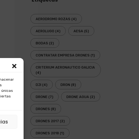
AERODROMO ROZAS
(4)
AEROLUGO
(4)
AESA
(5)
BODAS
(2)
CONTRATAR EMPRESA DRONES
(1)
CRITERIUM AERONAUTICO GALICIA
(4)
lmacenar
os
DJI
(4)
DRON
(8)
 únicas
ciertas
DRONE
(7)
DRONE AGUA
(2)
DRONES
(8)
cias
DRONES 2017
(2)
DRONES 2018
(1)