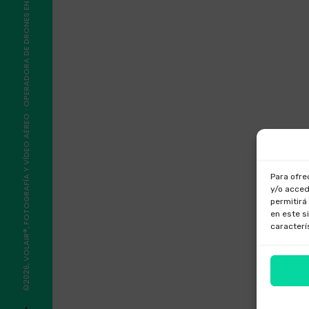
©2026, VOLAIR®, FOTOGRAFÍA Y VÍDEO AÉREO · OPERADORA DE DRONES EN GALICIA
Para ofre
y/o acced
permitirá
en este s
caracterí