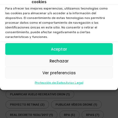
cookies
FESTIVAL AEREO
(3)
FOTOGRAFIAS DRONE
(1)
Para ofrecer las mejores experiencias, utilizamos tecnologías como
GAFAS DRONES
(1)
GAFAS FPV
(1)
las cookies para almacenar y/o acceder a la información del
dispositivo. El consentimiento de estas tecnologías nos permitirá
procesar datos como el comportamiento de navegación o las
GAFAS INMERSIVAS
(1)
GALICIA
(3)
GOGGLES
(1)
identificaciones únicas en este sitio. No consentir o retirar el
consentimiento, puede afectar negativamente a ciertas
LEY
(2)
LEY DRONES
(3)
LEY DRONES 2018
(1)
características y funciones.
LEY RPAS
(3)
LEY UAV
(3)
NORMATIVA
(3)
Aceptar
NUEVA LEY DRONES
(1)
OPERADOR AESA
(4)
Rechazar
OPERADOR DRONES
(3)
PLANIFICADOR ENAIRE DRONES
(2)
Ver preferencias
PLANIFICADOR OPERACIONES DRONES
(1)
Protección de Datos
Aviso Legal
PLANIFICADOR VUELOS DRONES
(2)
PLANIFICAR VUELO RECREATIVO DRON
(1)
PROYECTO RETINAE
(2)
PUBLICAR VÍDEOS DRONE
(1)
REAL DECRETO 1036/2017
(1)
RPA
(5)
RPAS
(7)