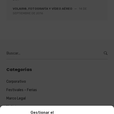
VOLAIR®, FOTOGRAFÍA Y VÍDEO AÉREO
—
14 DE
SEPTIEMBRE DE 2016
Burcar
por:
Categorías
Corporativo
Festivales – Ferias
Marco Legal
Noticias
Gestionar el