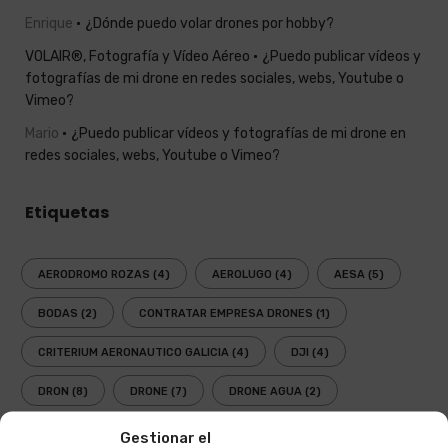
Enrique
¿Dónde puedo volar drones por hobby?
VOLAIR®, Fotografía y Vídeo Aéreo
¿Puedo publicar vídeos y
fotografías de mi drone en redes sociales, webs, Youtube o
Vimeo?
Mario
¿Puedo publicar vídeos y fotografías de mi drone en
redes sociales, webs, Youtube o Vimeo?
Etiquetas
AERODROMO ROZAS
(4)
AEROLUGO
(4)
AESA
(5)
BODAS
(2)
CONTRATAR EMPRESA DRONES
(1)
CRITERIUM AERONAUTICO GALICIA
(4)
DJI
(4)
DRON
(8)
DRONE
(7)
DRONE AGUA
(2)
DRONES
(8)
DRONES 2017
(2)
DRONES 2018
(1)
Gestionar el