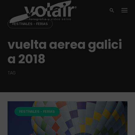
Skip
to
content
FESTIVALES - FERIAS
vuelta aerea galici
a 2018
TAG
FESTIVALES - FERIAS