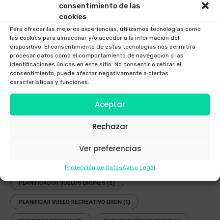
consentimiento de las
EMPRESA DRONES
(1)
ENAIRE
(5)
cookies
Para ofrecer las mejores experiencias, utilizamos tecnologías como
FESTIVAL AEREO
(3)
FOTOGRAFIAS DRONE
(1)
las cookies para almacenar y/o acceder a la información del
dispositivo. El consentimiento de estas tecnologías nos permitirá
GAFAS DRONES
(1)
GAFAS FPV
(1)
procesar datos como el comportamiento de navegación o las
identificaciones únicas en este sitio. No consentir o retirar el
GAFAS INMERSIVAS
(1)
GALICIA
(3)
GOGGLES
(1)
consentimiento, puede afectar negativamente a ciertas
características y funciones.
LEY
(2)
LEY DRONES
(3)
LEY DRONES 2018
(1)
Aceptar
LEY RPAS
(3)
LEY UAV
(3)
NORMATIVA
(3)
Rechazar
NUEVA LEY DRONES
(1)
OPERADOR AESA
(4)
OPERADOR DRONES
(3)
PLANIFICADOR ENAIRE DRONES
(2)
Ver preferencias
PLANIFICADOR OPERACIONES DRONES
(1)
Protección de Datos
Aviso Legal
PLANIFICADOR VUELOS DRONES
(2)
PLANIFICAR VUELO RECREATIVO DRON
(1)