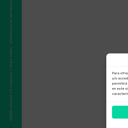
©2026, VOLAIR®, FOTOGRAFÍA Y VÍDEO AÉREO · OPERADORA DE DRONES EN GALICIA
Para ofre
y/o acced
permitirá
en este s
caracterí