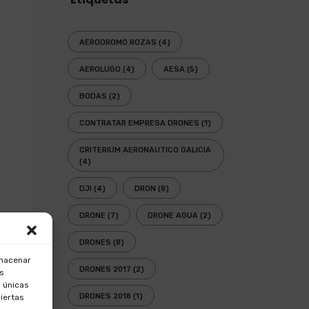
AERODROMO ROZAS
(4)
AEROLUGO
(4)
AESA
(5)
BODAS
(2)
CONTRATAR EMPRESA DRONES
(1)
CRITERIUM AERONAUTICO GALICIA
(4)
DJI
(4)
DRON
(8)
DRONE
(7)
DRONE AGUA
(2)
DRONES
(8)
lmacenar
DRONES 2017
(2)
os
 únicas
DRONES 2018
(1)
ciertas