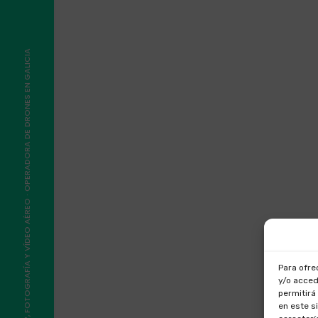
©2026, VOLAIR®, FOTOGRAFÍA Y VÍDEO AÉREO · OPERADORA DE DRONES EN GALICIA
Para ofre
y/o acced
permitirá
en este s