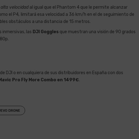
 alta velocidad
al igual que el Phantom 4 que le permite alcanzar
omo el P4
,
limitará esa velocidad a 36 km/h en el de seguimiento de
les obstáculos a una distancia de 15 metros.
s inmersivas, las
DJI Goggles
que muestran una visión de 90 grados
080p.
 de DJI o en cualquiera de sus distribuidores en España con dos
Mavic Pro Fly More Combo en 1499€
.
UEVO DRONE