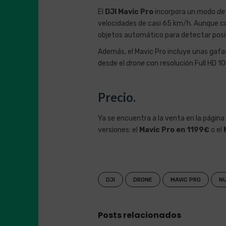
El
DJI Mavic Pro
incorpora un modo
de
velocidades de casi 65 km/h. Aunque c
objetos automático para detectar posib
Además, el Mavic Pro incluye unas gafa
desde el
drone
con resolución Full HD 1
Precio.
Ya se encuentra a la venta en la página
versiones: el
Mavic Pro en 1199€
o el
DJI
DRONE
MAVIC PRO
N
Posts relacionados