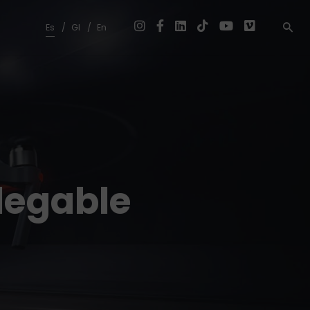
Es
Gl
En
plegable