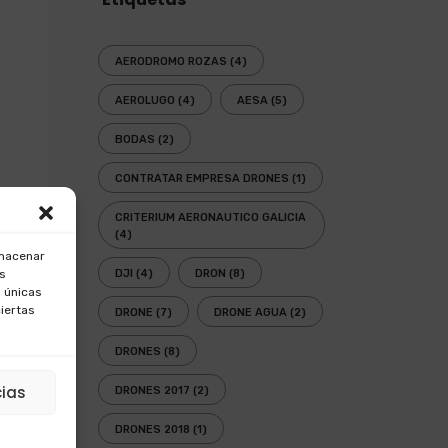
AERODROMO ROZAS
(4)
AEROLUGO
(4)
AESA
(5)
BODAS
(2)
CONTRATAR EMPRESA DRONES
(1)
CRITERIUM AERONAUTICO GALICIA
(4)
lmacenar
os
DJI
(4)
DRON
(8)
 únicas
ciertas
DRONE
(7)
DRONE AGUA
(2)
DRONES
(8)
cias
DRONES 2017
(2)
DRONES 2018
(1)