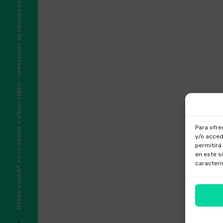
©2026, VOLAIR®, FOTOGRAFÍA Y VÍDEO AÉREO · OPERADORA DE DRONES EN GALICIA
Para ofre
y/o acced
permitirá
en este s
caracterí