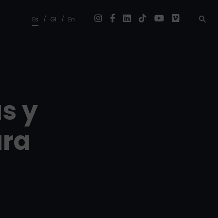
Es
Gl
En
s y
ara