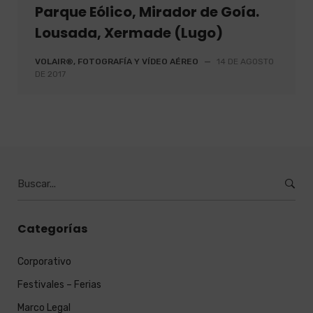
Parque Eólico, Mirador de Goía.
Lousada, Xermade (Lugo)
VOLAIR®, FOTOGRAFÍA Y VÍDEO AÉREO
—
14 DE AGOSTO
DE 2017
Burcar
por:
Categorías
Corporativo
Festivales – Ferias
Marco Legal