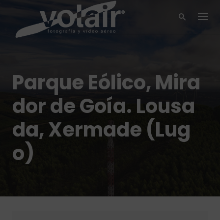
Skip
to
content
Parque Eólico, Mira
dor de Goía. Lousa
da, Xermade (Lug
o)