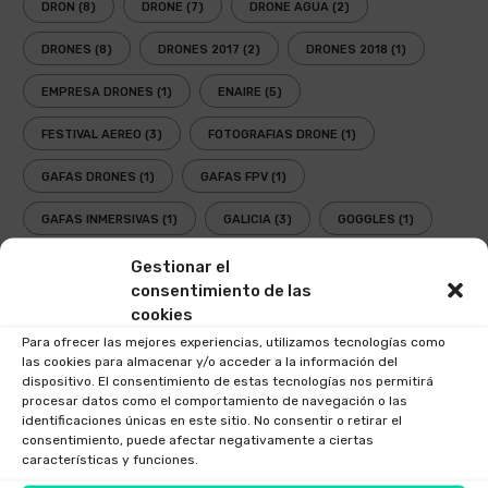
DRON
(8)
DRONE
(7)
DRONE AGUA
(2)
DRONES
(8)
DRONES 2017
(2)
DRONES 2018
(1)
EMPRESA DRONES
(1)
ENAIRE
(5)
FESTIVAL AEREO
(3)
FOTOGRAFIAS DRONE
(1)
GAFAS DRONES
(1)
GAFAS FPV
(1)
GAFAS INMERSIVAS
(1)
GALICIA
(3)
GOGGLES
(1)
LEY
(2)
LEY DRONES
(3)
LEY DRONES 2018
(1)
Gestionar el
consentimiento de las
LEY RPAS
(3)
LEY UAV
(3)
NORMATIVA
(3)
cookies
Para ofrecer las mejores experiencias, utilizamos tecnologías como
NUEVA LEY DRONES
(1)
OPERADOR AESA
(4)
las cookies para almacenar y/o acceder a la información del
dispositivo. El consentimiento de estas tecnologías nos permitirá
OPERADOR DRONES
(3)
PLANIFICADOR ENAIRE DRONES
(2)
procesar datos como el comportamiento de navegación o las
identificaciones únicas en este sitio. No consentir o retirar el
PLANIFICADOR OPERACIONES DRONES
(1)
consentimiento, puede afectar negativamente a ciertas
características y funciones.
PLANIFICADOR VUELOS DRONES
(2)