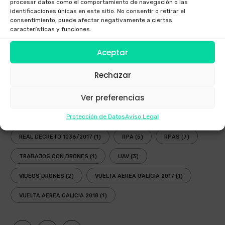
procesar datos como el comportamiento de navegación o las
identificaciones únicas en este sitio. No consentir o retirar el
NUEVA LEY DRONES
(1)
OPERADOR AESA
(4)
consentimiento, puede afectar negativamente a ciertas
características y funciones.
OPERADOR DRONES
(3)
PLANIFICADOR ENAIRE DRONES
(2)
Aceptar
PLANIFICADOR OPERACIONES DRONES
(1)
Rechazar
PLANIFICADOR VUELOS DRONES
(2)
Ver preferencias
PLANIFICAR VUELO RECREATIVO DRON
(1)
Protección de Datos
Aviso Legal
PROYECTO RETINAE
(2)
PUBLICAR VÍDEOS DRONE
(1)
REAL DECRETO 1036/2017
(1)
RPA
(5)
RPAS
(7)
TRABAJOS CON DRONES
(1)
UAV
(3)
VIDEOS DRONES
(2)
VUELTA AEREA GALICIA 2017
(1)
VUELTA AEREA GALICIA 2018
(1)