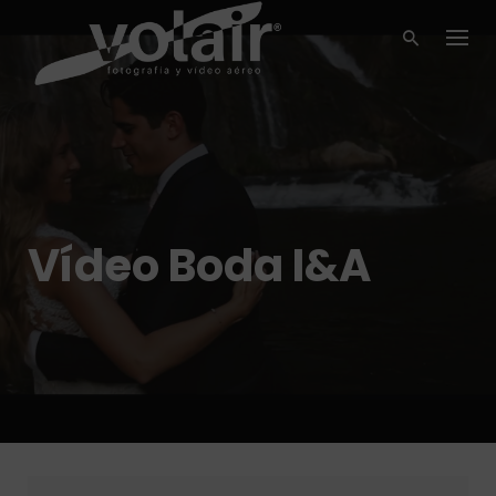
Skip
to
content
Vídeo Boda I&A