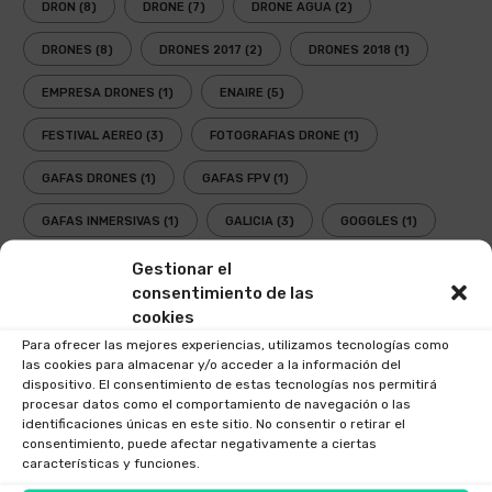
DRON
(8)
DRONE
(7)
DRONE AGUA
(2)
DRONES
(8)
DRONES 2017
(2)
DRONES 2018
(1)
EMPRESA DRONES
(1)
ENAIRE
(5)
FESTIVAL AEREO
(3)
FOTOGRAFIAS DRONE
(1)
GAFAS DRONES
(1)
GAFAS FPV
(1)
GAFAS INMERSIVAS
(1)
GALICIA
(3)
GOGGLES
(1)
LEY
(2)
LEY DRONES
(3)
LEY DRONES 2018
(1)
Gestionar el
consentimiento de las
LEY RPAS
(3)
LEY UAV
(3)
NORMATIVA
(3)
cookies
Para ofrecer las mejores experiencias, utilizamos tecnologías como
NUEVA LEY DRONES
(1)
OPERADOR AESA
(4)
las cookies para almacenar y/o acceder a la información del
dispositivo. El consentimiento de estas tecnologías nos permitirá
OPERADOR DRONES
(3)
PLANIFICADOR ENAIRE DRONES
(2)
procesar datos como el comportamiento de navegación o las
identificaciones únicas en este sitio. No consentir o retirar el
PLANIFICADOR OPERACIONES DRONES
(1)
consentimiento, puede afectar negativamente a ciertas
características y funciones.
PLANIFICADOR VUELOS DRONES
(2)