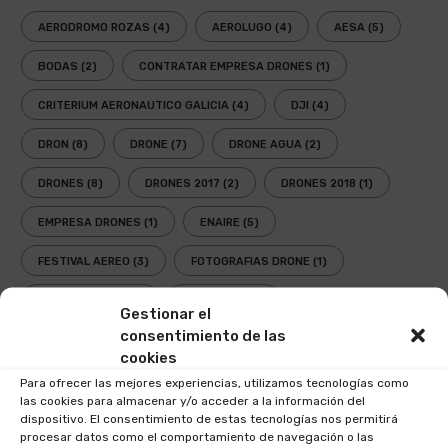
AERODROMO ROZAS
(4)
AEROLUGO
(4)
AESA
(5)
BODAS
(2)
CONTRATAR EMPRESA DRONES
(1)
CRITERIUM AERONAUTICO GALICIA
(4)
DJI
(4)
DRON
(8)
DRONE
(7)
DRONE AGUA
(2)
DRONES
(8)
DRONES 2017
(2)
DRONES 2018
(1)
EMPRESA DRONES
(1)
ENAIRE
(5)
FESTIVAL AEREO
(3)
FOTOGRAFIAS DRONE
(1)
GAFAS DRONES
(1)
GAFAS FPV
(1)
Gestionar el
consentimiento de las
GAFAS INMERSIVAS
(1)
GALICIA
(3)
GOGGLES
(1)
cookies
LEY
(2)
LEY DRONES
(3)
LEY DRONES 2018
(1)
Para ofrecer las mejores experiencias, utilizamos tecnologías como
las cookies para almacenar y/o acceder a la información del
LEY RPAS
(3)
LEY UAV
(3)
NORMATIVA
(3)
dispositivo. El consentimiento de estas tecnologías nos permitirá
procesar datos como el comportamiento de navegación o las