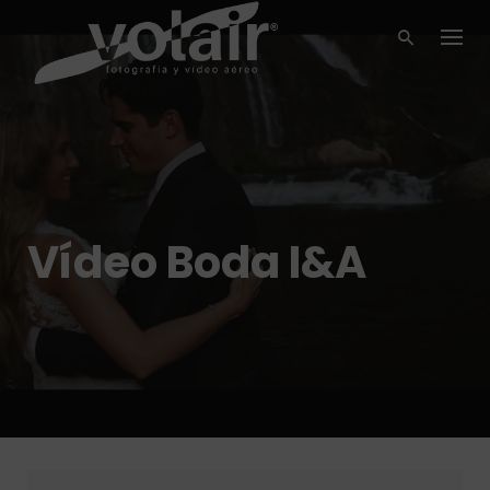
Skip
to
content
Vídeo Boda I&A