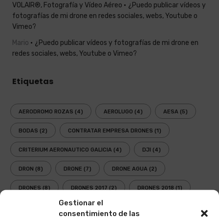
VOLAIR®, Fotografía y Vídeo Aéreo
¿Puedo publicar vídeos y
fotografías de mi drone en redes sociales, webs, Youtube o
Vimeo?
Mario
¿Puedo publicar vídeos y fotografías de mi drone en
redes sociales, webs, Youtube o Vimeo?
Etiquetas
AERODROMO ROZAS
(4)
AEROLUGO
(4)
AESA
(5)
BODAS
(2)
CONTRATAR EMPRESA DRONES
(1)
CRITERIUM AERONAUTICO GALICIA
(4)
DJI
(4)
DRON
(8)
DRONE
(7)
DRONE AGUA
(2)
DRONES
(8)
DRONES 2017
(2)
DRONES 2018
(1)
Gestionar el
EMPRESA DRONES
(1)
ENAIRE
(5)
consentimiento de las