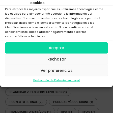
cookies
FESTIVAL AEREO
(3)
FOTOGRAFIAS DRONE
(1)
Para ofrecer las mejores experiencias, utilizamos tecnologías como
las cookies para almacenar y/o acceder a la información del
GAFAS DRONES
(1)
GAFAS FPV
(1)
dispositivo. El consentimiento de estas tecnologías nos permitirá
procesar datos como el comportamiento de navegación o las
GAFAS INMERSIVAS
(1)
GALICIA
(3)
GOGGLES
(1)
identificaciones únicas en este sitio. No consentir o retirar el
consentimiento, puede afectar negativamente a ciertas
LEY
(2)
LEY DRONES
(3)
LEY DRONES 2018
(1)
características y funciones.
LEY RPAS
(3)
LEY UAV
(3)
NORMATIVA
(3)
Aceptar
NUEVA LEY DRONES
(1)
OPERADOR AESA
(4)
Rechazar
OPERADOR DRONES
(3)
PLANIFICADOR ENAIRE DRONES
(2)
Ver preferencias
PLANIFICADOR OPERACIONES DRONES
(1)
Protección de Datos
Aviso Legal
PLANIFICADOR VUELOS DRONES
(2)
PLANIFICAR VUELO RECREATIVO DRON
(1)
PROYECTO RETINAE
(2)
PUBLICAR VÍDEOS DRONE
(1)
REAL DECRETO 1036/2017
(1)
RPA
(5)
RPAS
(7)