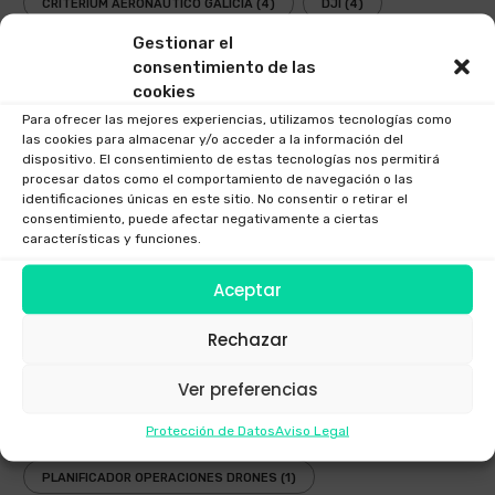
CRITERIUM AERONAUTICO GALICIA
(4)
DJI
(4)
Gestionar el
DRON
(8)
DRONE
(7)
DRONE AGUA
(2)
consentimiento de las
cookies
DRONES
(8)
DRONES 2017
(2)
DRONES 2018
(1)
Para ofrecer las mejores experiencias, utilizamos tecnologías como
EMPRESA DRONES
(1)
ENAIRE
(5)
las cookies para almacenar y/o acceder a la información del
dispositivo. El consentimiento de estas tecnologías nos permitirá
FESTIVAL AEREO
(3)
FOTOGRAFIAS DRONE
(1)
procesar datos como el comportamiento de navegación o las
identificaciones únicas en este sitio. No consentir o retirar el
consentimiento, puede afectar negativamente a ciertas
GAFAS DRONES
(1)
GAFAS FPV
(1)
características y funciones.
GAFAS INMERSIVAS
(1)
GALICIA
(3)
GOGGLES
(1)
Aceptar
LEY
(2)
LEY DRONES
(3)
LEY DRONES 2018
(1)
Rechazar
LEY RPAS
(3)
LEY UAV
(3)
NORMATIVA
(3)
Ver preferencias
NUEVA LEY DRONES
(1)
OPERADOR AESA
(4)
Protección de Datos
Aviso Legal
OPERADOR DRONES
(3)
PLANIFICADOR ENAIRE DRONES
(2)
PLANIFICADOR OPERACIONES DRONES
(1)