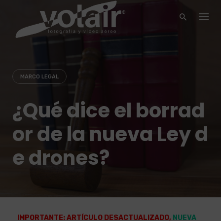
Skip
to
content
MARCO LEGAL
¿Qué dice el borrad
or de la nueva Ley d
e drones?
IMPORTANTE: ARTÍCULO DESACTUALIZADO,
NUEVA