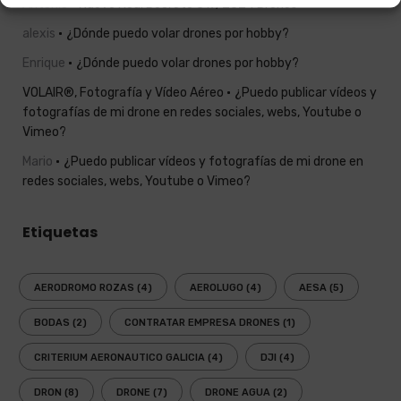
Antonio
Nuevo Real Decreto 517/2024 Drones
alexis
¿Dónde puedo volar drones por hobby?
Enrique
¿Dónde puedo volar drones por hobby?
VOLAIR®, Fotografía y Vídeo Aéreo
¿Puedo publicar vídeos y
fotografías de mi drone en redes sociales, webs, Youtube o
Vimeo?
Mario
¿Puedo publicar vídeos y fotografías de mi drone en
redes sociales, webs, Youtube o Vimeo?
Etiquetas
AERODROMO ROZAS
(4)
AEROLUGO
(4)
AESA
(5)
BODAS
(2)
CONTRATAR EMPRESA DRONES
(1)
CRITERIUM AERONAUTICO GALICIA
(4)
DJI
(4)
DRON
(8)
DRONE
(7)
DRONE AGUA
(2)