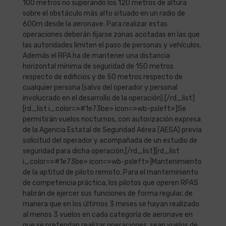
100 metros no superando los 120 metros de altura
sobre el obstáculo más alto situado en un radio de
600m desde la aeronave. Para realizar estas
operaciones deberán fijarse zonas acotadas en las que
las autoridades limiten el paso de personas y vehículos.
Además el RPA ha de mantener una distancia
horizontal mínima de seguridad de 150 metros
respecto de edificios y de 50 metros respecto de
cualquier persona (salvo del operador y personal
involucrado en el desarrollo de la operación).[/rd_list]
[rd_list i_color=»#1e73be» icon=»wb-psleft»]Se
permitirán vuelos nocturnos, con autorización expresa
de la Agencia Estatal de Seguridad Aérea (AESA) previa
solicitud del operador y acompañada de un estudio de
seguridad para dicha operación.[/rd_list][rd_list
i_color=»#1e73be» icon=»wb-psleft»]Mantenimiento
de la aptitud de piloto remoto. Para el manteminiento
de competencia práctica, los pilotos que operen RPAS
habrán de ejercer sus funciones de forma regular, de
manera que en los últimos 3 meses se hayan realizado
al menos 3 vuelos en cada categoría de aeronave en
que se pretendan realizar operaciones, sean vuelos de