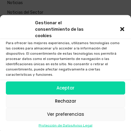
Noticias
Noticias del Sector
Novedades Sector
Gestionar el
consentimiento de las
cookies
Entradas recientes
Para ofrecer las mejores experiencias, utilizamos tecnologías como
las cookies para almacenar y/o acceder a la información del
Impacto ambiental positivo del uso de drones en Galicia
dispositivo. El consentimiento de estas tecnologías nos permitirá
procesar datos como el comportamiento de navegación o las
¿Dónde se puede volar un dron en Galicia legalmente?
identificaciones únicas en este sitio. No consentir o retirar el
consentimiento, puede afectar negativamente a ciertas
Inspecciones técnicas con drones en Galicia: seguridad,
características y funciones.
rapidez y ahorro
Aceptar
Cómo operamos drones en zonas urbanas de Galicia
Rechazar
Nuevo Real Decreto 517/2024 Drones
Ver preferencias
Comentarios recientes
Protección de Datos
Aviso Legal