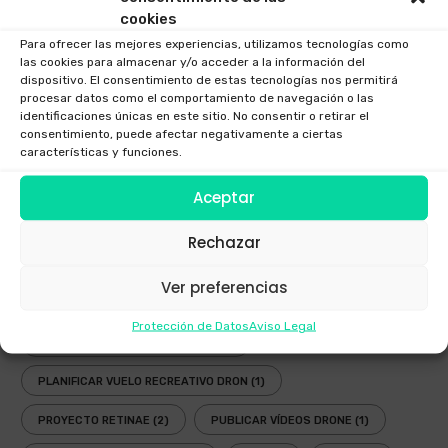
cookies
FESTIVAL AEREO
(3)
FOTOGRAFIAS DRONE
(1)
Para ofrecer las mejores experiencias, utilizamos tecnologías como
las cookies para almacenar y/o acceder a la información del
GAFAS DRONES
(1)
GAFAS FPV
(1)
dispositivo. El consentimiento de estas tecnologías nos permitirá
procesar datos como el comportamiento de navegación o las
GAFAS INMERSIVAS
(1)
GALICIA
(3)
GOGGLES
(1)
identificaciones únicas en este sitio. No consentir o retirar el
consentimiento, puede afectar negativamente a ciertas
LEY
(2)
LEY DRONES
(3)
LEY DRONES 2018
(1)
características y funciones.
LEY RPAS
(3)
LEY UAV
(3)
NORMATIVA
(3)
Aceptar
NUEVA LEY DRONES
(1)
OPERADOR AESA
(4)
Rechazar
OPERADOR DRONES
(3)
PLANIFICADOR ENAIRE DRONES
(2)
Ver preferencias
PLANIFICADOR OPERACIONES DRONES
(1)
Protección de Datos
Aviso Legal
PLANIFICADOR VUELOS DRONES
(2)
PLANIFICAR VUELO RECREATIVO DRON
(1)
PROYECTO RETINAE
(2)
PUBLICAR VÍDEOS DRONE
(1)