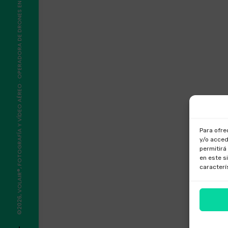
©2026, VOLAIR®, FOTOGRAFÍA Y VÍDEO AÉREO · OPERADORA DE DRONES EN GALICIA
Para ofre
y/o acced
permitirá
en este s
caracterí