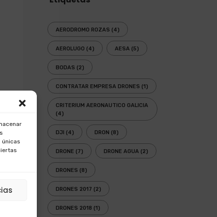
AERODROMO ROZAS
(4)
AEROLUGO
(4)
AESA
(5)
BODAS
(2)
CONTRATAR EMPRESA DRONES
(1)
CRITERIUM AERONAUTICO GALICIA
(4)
lmacenar
os
DJI
(4)
DRON
(8)
 únicas
ciertas
DRONE
(7)
DRONE AGUA
(2)
DRONES
(8)
cias
DRONES 2017
(2)
DRONES 2018
(1)