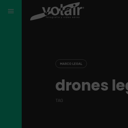
Skip
to
content
MARCO LEGAL
drones le
TAG