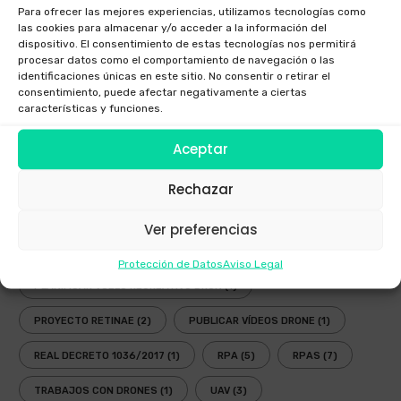
GAFAS DRONES
(1)
GAFAS FPV
(1)
Para ofrecer las mejores experiencias, utilizamos tecnologías como
las cookies para almacenar y/o acceder a la información del
GAFAS INMERSIVAS
(1)
GALICIA
(3)
GOGGLES
(1)
dispositivo. El consentimiento de estas tecnologías nos permitirá
procesar datos como el comportamiento de navegación o las
identificaciones únicas en este sitio. No consentir o retirar el
LEY
(2)
LEY DRONES
(3)
LEY DRONES 2018
(1)
consentimiento, puede afectar negativamente a ciertas
características y funciones.
LEY RPAS
(3)
LEY UAV
(3)
NORMATIVA
(3)
Aceptar
NUEVA LEY DRONES
(1)
OPERADOR AESA
(4)
OPERADOR DRONES
(3)
PLANIFICADOR ENAIRE DRONES
(2)
Rechazar
PLANIFICADOR OPERACIONES DRONES
(1)
Ver preferencias
PLANIFICADOR VUELOS DRONES
(2)
Protección de Datos
Aviso Legal
PLANIFICAR VUELO RECREATIVO DRON
(1)
PROYECTO RETINAE
(2)
PUBLICAR VÍDEOS DRONE
(1)
REAL DECRETO 1036/2017
(1)
RPA
(5)
RPAS
(7)
TRABAJOS CON DRONES
(1)
UAV
(3)