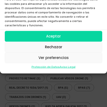
las cookies para almacenar y/o acceder a la información del
GAFAS INMERSIVAS
(1)
GALICIA
(3)
GOGGLES
(1)
dispositivo. El consentimiento de estas tecnologías nos permitirá
procesar datos como el comportamiento de navegación o las
LEY
(2)
LEY DRONES
(3)
LEY DRONES 2018
(1)
identificaciones únicas en este sitio. No consentir o retirar el
consentimiento, puede afectar negativamente a ciertas
LEY RPAS
(3)
LEY UAV
(3)
NORMATIVA
(3)
características y funciones.
NUEVA LEY DRONES
(1)
OPERADOR AESA
(4)
Aceptar
OPERADOR DRONES
(3)
PLANIFICADOR ENAIRE DRONES
(2)
Rechazar
PLANIFICADOR OPERACIONES DRONES
(1)
Ver preferencias
PLANIFICADOR VUELOS DRONES
(2)
Protección de Datos
Aviso Legal
PLANIFICAR VUELO RECREATIVO DRON
(1)
PROYECTO RETINAE
(2)
PUBLICAR VÍDEOS DRONE
(1)
REAL DECRETO 1036/2017
(1)
RPA
(5)
RPAS
(7)
TRABAJOS CON DRONES
(1)
UAV
(3)
VIDEOS DRONES
(2)
VUELTA AEREA GALICIA 2017
(1)