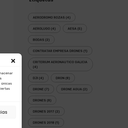
AERODROMO ROZAS
(4)
AEROLUGO
(4)
AESA
(5)
BODAS
(2)
CONTRATAR EMPRESA DRONES
(1)
CRITERIUM AERONAUTICO GALICIA
(4)
lmacenar
os
DJI
(4)
DRON
(8)
 únicas
ciertas
DRONE
(7)
DRONE AGUA
(2)
DRONES
(8)
cias
DRONES 2017
(2)
DRONES 2018
(1)