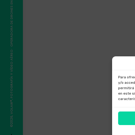
©2026, VOLAIR®, FOTOGRAFÍA Y VÍDEO AÉREO · OPERADORA DE DRONES EN GALICIA
Para ofre
y/o acced
permitirá
en este s
caracterí