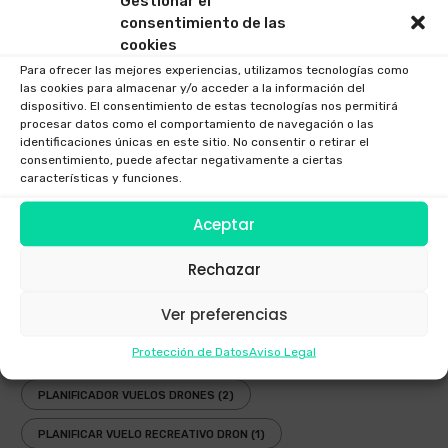
Gestionar el
DRONES
(8)
DRONES 2017
(2)
DRONES 2018
(1)
consentimiento de las
cookies
EMPRESA DRONES
(1)
ENAIRE
(5)
Para ofrecer las mejores experiencias, utilizamos tecnologías como
FESTIVAL AEREO
(3)
FOTOGRAFIAS DRONE
(1)
las cookies para almacenar y/o acceder a la información del
dispositivo. El consentimiento de estas tecnologías nos permitirá
GAFAS DRONES
(1)
GAFAS FPV
(1)
procesar datos como el comportamiento de navegación o las
identificaciones únicas en este sitio. No consentir o retirar el
consentimiento, puede afectar negativamente a ciertas
GAFAS INMERSIVAS
(1)
GALICIA
(3)
GOGGLES
(1)
características y funciones.
LEY
(2)
LEY DRONES
(3)
LEY DRONES 2018
(1)
Aceptar
LEY RPAS
(3)
LEY UAV
(3)
NORMATIVA
(3)
Rechazar
NUEVA LEY DRONES
(1)
OPERADOR AESA
(4)
Ver preferencias
OPERADOR DRONES
(3)
PLANIFICADOR ENAIRE DRONES
(2)
Protección de Datos
Aviso Legal
PLANIFICADOR OPERACIONES DRONES
(1)
PLANIFICADOR VUELOS DRONES
(2)
PLANIFICAR VUELO RECREATIVO DRON
(1)