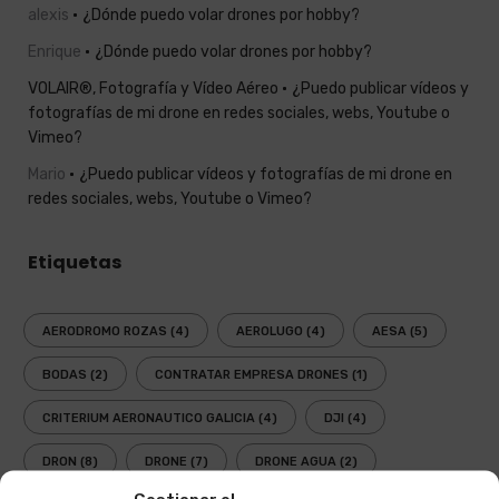
alexis
¿Dónde puedo volar drones por hobby?
Enrique
¿Dónde puedo volar drones por hobby?
VOLAIR®, Fotografía y Vídeo Aéreo
¿Puedo publicar vídeos y
fotografías de mi drone en redes sociales, webs, Youtube o
Vimeo?
Mario
¿Puedo publicar vídeos y fotografías de mi drone en
redes sociales, webs, Youtube o Vimeo?
Etiquetas
AERODROMO ROZAS
(4)
AEROLUGO
(4)
AESA
(5)
BODAS
(2)
CONTRATAR EMPRESA DRONES
(1)
CRITERIUM AERONAUTICO GALICIA
(4)
DJI
(4)
DRON
(8)
DRONE
(7)
DRONE AGUA
(2)