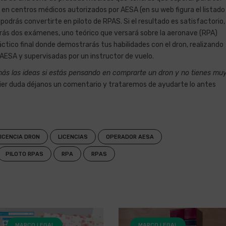
r en centros médicos autorizados por AESA (en su web figura el listado
o podrás convertirte en piloto de RPAS. Si el resultado es satisfactorio,
drás dos exámenes, uno teórico que versará sobre la aeronave (RPA)
ctico final donde demostrarás tus habilidades con el dron, realizando
AESA y supervisadas por un instructor de vuelo.
s las ideas si estás pensando en comprarte un dron y no tienes mu
uier duda déjanos un comentario y trataremos de ayudarte lo antes
LICENCIA DRON
LICENCIAS
OPERADOR AESA
PILOTO RPAS
RPA
RPAS
MARCO LEGAL
MARCO LEGAL