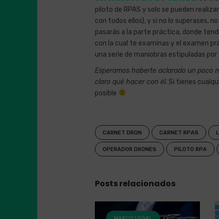
piloto de RPAS y solo se pueden realiza
con todos ellos), y si no lo superases, n
pasarás a la parte práctica, donde ten
con la cual te examinas y el examen prá
una serie de maniobras estipuladas por 
Esperamos haberte aclarado un poco má
claro qué hacer con él.
Si tienes cualq
posible
CARNET DRON
CARNET RPAS
OPERADOR DRONES
PILOTO RPA
Posts relacionados
MARCO LEGAL