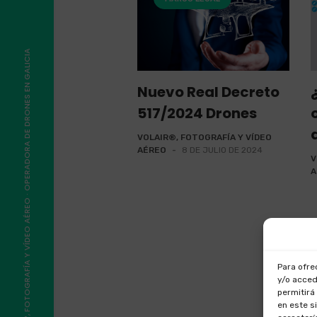
©2026, VOLAIR®, FOTOGRAFÍA Y VÍDEO AÉREO · OPERADORA DE DRONES EN GALICIA
Nuevo Real Decreto
517/2024 Drones
VOLAIR®, FOTOGRAFÍA Y VÍDEO
AÉREO
-
8 DE JULIO DE 2024
V
A
Para ofre
y/o acced
permitirá
en este s