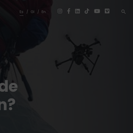
Es
Gl
En
 de
n?