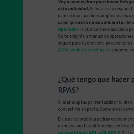
Voy a usar el dron para hacer fotog
esta actividad.
Si ésta es tu respues
usar un dron con fines empresariales o 
saber que
esto no es suficiente.
Debe
Operador
, lo cual conlleva asociado 
Se te exigirá un manual de operaciones
seguro para tu dron con las coberturas
AESA aprobará o rechazará
según se cu
¿Qué tengo que hacer pa
RPAS?
Si al final optas por rentabilizar tu dro
convertirte en piloto. Como si del carn
En la parte práctica podrás escoger en
un nuevo post las diferencias entre es
aeronáutico LAPL o CLASE 2
. Se tr