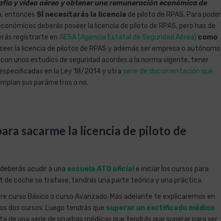
rafía y vídeo aéreo y obtener una remuneración económica de
ta, entonces
SÍ
necesitarás la licencia
de piloto de RPAS. Para poder
económicos deberás poseer la licencia de piloto de RPAS, pero has de
rás registrarte en
AESA (Agencia Estatal de Seguridad Aérea)
como
poseer la licencia de pilotos de RPAS y además ser empresa o autónomo
 con unos estudios de seguridad acordes a la norma vigente, tener
 especificadas en la Ley 18/2014 y otra
serie de documentación que
mplan sus parámetros o no.
ra sacarme la licencia de piloto de
n, deberás acudir a una
escuela ATO oficial
e iniciar los cursos para
et de coche se tratase, tendrás una parte teórica y una práctica.
tre curso Básico o curso Avanzado. Más adelante te explicaremos en
tos dos cursos. Luego tendrás que
superar un certificado médico
ata de una serie de pruebas médicas que tendrás que superar para ser