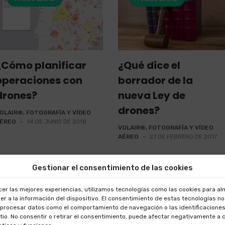
¿Cómo planificar
¿Qué dice el
operaciones con
borrador de la
drones?
nueva Ley de
drones?
OLAIR®, FOTOGRAFÍA Y VÍDEO
ÉREO
-
14 DE JUNIO DE 2018
VOLAIR®, FOTOGRAFÍA Y VÍDEO
AÉREO
-
27 DE FEBRERO DE 2017
Gestionar el consentimiento de las cookies
cer las mejores experiencias, utilizamos tecnologías como las cookies para a
er a la información del dispositivo. El consentimiento de estas tecnologías n
 procesar datos como el comportamiento de navegación o las identificaciones
itio. No consentir o retirar el consentimiento, puede afectar negativamente a 