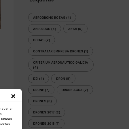
AERODROMO ROZAS
(4)
AEROLUGO
(4)
AESA
(5)
BODAS
(2)
CONTRATAR EMPRESA DRONES
(1)
CRITERIUM AERONAUTICO GALICIA
(4)
DJI
(4)
DRON
(8)
DRONE
(7)
DRONE AGUA
(2)
DRONES
(8)
lmacenar
DRONES 2017
(2)
os
 únicas
DRONES 2018
(1)
ciertas