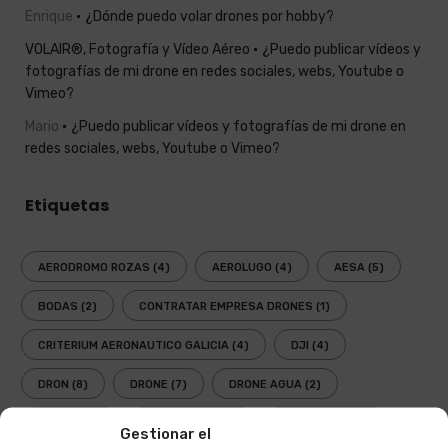
Enrique
¿Dónde puedo volar drones por hobby?
VOLAIR®, Fotografía y Vídeo Aéreo
¿Puedo publicar vídeos y
fotografías de mi drone en redes sociales, webs, Youtube o
Vimeo?
Mario
¿Puedo publicar vídeos y fotografías de mi drone en
redes sociales, webs, Youtube o Vimeo?
Etiquetas
AERODROMO ROZAS
(4)
AEROLUGO
(4)
AESA
(5)
BODAS
(2)
CONTRATAR EMPRESA DRONES
(1)
CRITERIUM AERONAUTICO GALICIA
(4)
DJI
(4)
DRON
(8)
DRONE
(7)
DRONE AGUA
(2)
DRONES
(8)
DRONES 2017
(2)
DRONES 2018
(1)
Gestionar el