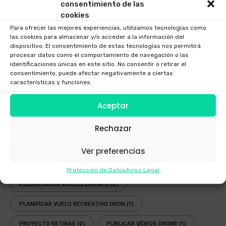
consentimiento de las
EMPRESA DRONES
(1)
ENAIRE
(5)
cookies
FESTIVAL AEREO
(3)
FOTOGRAFIAS DRONE
(1)
Para ofrecer las mejores experiencias, utilizamos tecnologías como
las cookies para almacenar y/o acceder a la información del
dispositivo. El consentimiento de estas tecnologías nos permitirá
GAFAS DRONES
(1)
GAFAS FPV
(1)
procesar datos como el comportamiento de navegación o las
identificaciones únicas en este sitio. No consentir o retirar el
GAFAS INMERSIVAS
(1)
GALICIA
(3)
GOGGLES
(1)
consentimiento, puede afectar negativamente a ciertas
características y funciones.
LEY
(2)
LEY DRONES
(3)
LEY DRONES 2018
(1)
Aceptar
LEY RPAS
(3)
LEY UAV
(3)
NORMATIVA
(3)
NUEVA LEY DRONES
(1)
OPERADOR AESA
(4)
Rechazar
OPERADOR DRONES
(3)
PLANIFICADOR ENAIRE DRONES
(2)
Ver preferencias
PLANIFICADOR OPERACIONES DRONES
(1)
Protección de Datos
Aviso Legal
PLANIFICADOR VUELOS DRONES
(2)
PLANIFICAR VUELO RECREATIVO DRON
(1)
PROYECTO RETINAE
(2)
PUBLICAR VÍDEOS DRONE
(1)