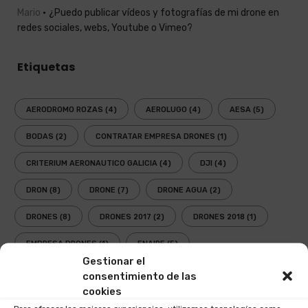
Mario
¿Puedo publicar vídeos y fotografías de mi drone en
redes sociales, webs, Youtube o Vimeo?
Etiquetas
AERODROMO ROZAS
(4)
AEROLUGO
(4)
AESA
(5)
BODAS
(2)
CONTRATAR EMPRESA DRONES
(1)
CRITERIUM AERONAUTICO GALICIA
(4)
DJI
(4)
DRON
(8)
DRONE
(7)
DRONE AGUA
(2)
DRONES
(8)
DRONES 2017
(2)
DRONES 2018
(1)
EMPRESA DRONES
(1)
ENAIRE
(5)
Gestionar el
FESTIVAL AEREO
(3)
FOTOGRAFIAS DRONE
(1)
consentimiento de las
cookies
GAFAS DRONES
(1)
GAFAS FPV
(1)