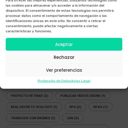
Para ofrecer las mejores experiencias, utilizamos tecnologías como
las cookies para almacenar y/o acceder a la información del
GAFAS INMERSIVAS
(1)
GALICIA
(3)
GOGGLES
(1)
dispositivo. El consentimiento de estas tecnologías nos permitirá
procesar datos como el comportamiento de navegación o las
LEY
(2)
LEY DRONES
(3)
LEY DRONES 2018
(1)
identificaciones únicas en este sitio. No consentir o retirar el
consentimiento, puede afectar negativamente a ciertas
LEY RPAS
(3)
LEY UAV
(3)
NORMATIVA
(3)
características y funciones.
NUEVA LEY DRONES
(1)
OPERADOR AESA
(4)
Aceptar
OPERADOR DRONES
(3)
PLANIFICADOR ENAIRE DRONES
(2)
Rechazar
PLANIFICADOR OPERACIONES DRONES
(1)
Ver preferencias
PLANIFICADOR VUELOS DRONES
(2)
Protección de Datos
Aviso Legal
PLANIFICAR VUELO RECREATIVO DRON
(1)
PROYECTO RETINAE
(2)
PUBLICAR VÍDEOS DRONE
(1)
REAL DECRETO 1036/2017
(1)
RPA
(5)
RPAS
(7)
TRABAJOS CON DRONES
(1)
UAV
(3)