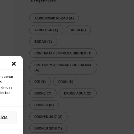
AERODROMO ROZAS
(4)
AEROLUGO
(4)
AESA
(5)
BODAS
(2)
CONTRATAR EMPRESA DRONES
(1)
CRITERIUM AERONAUTICO GALICIA
(4)
lmacenar
os
DJI
(4)
DRON
(8)
 únicas
ciertas
DRONE
(7)
DRONE AGUA
(2)
DRONES
(8)
cias
DRONES 2017
(2)
DRONES 2018
(1)