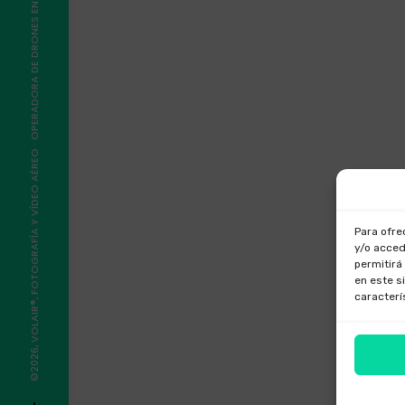
©2026, VOLAIR®, FOTOGRAFÍA Y VÍDEO AÉREO · OPERADORA DE DRONES EN GALICIA
Para ofre
y/o acced
permitirá
en este s
caracterí